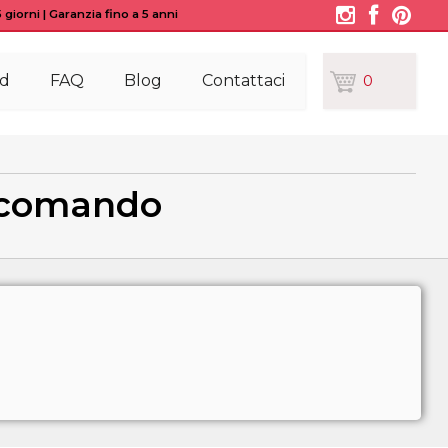
giorni | Garanzia fino a 5 anni
d
FAQ
Blog
Contattaci
0
lecomando