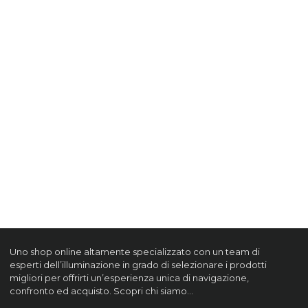
Uno shop online altamente specializzato con un team di
esperti dell’illuminazione in grado di selezionare i prodotti
migliori per offrirti un’esperienza unica di navigazione,
confronto ed acquisto. Scopri chi siamo…