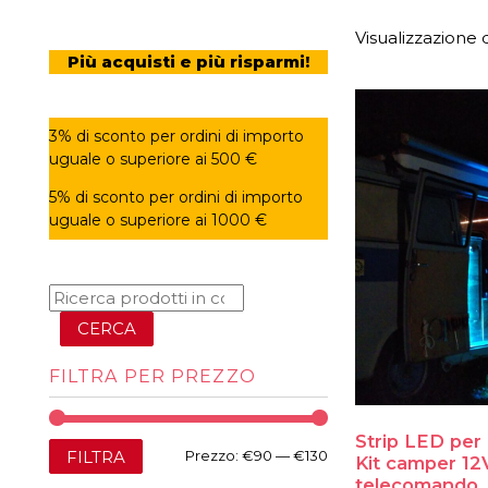
Visualizzazione d
Più acquisti e più risparmi!
3% di sconto per ordini di importo
uguale o superiore ai 500 €
5% di sconto per ordini di importo
uguale o superiore ai 1000 €
CERCA
FILTRA PER PREZZO
Strip LED per
Prezzo
Prezzo
FILTRA
Prezzo:
€90
—
€130
Kit camper 12
telecomando