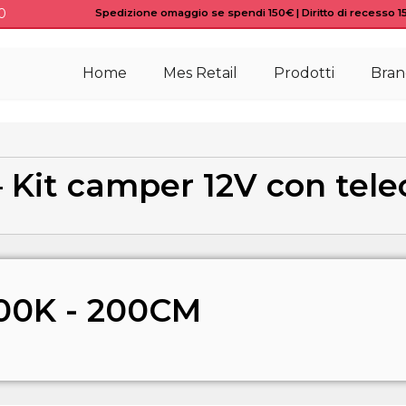
0
Spedizione omaggio se spendi 150€ | Diritto di recesso 15 
Home
Mes Retail
Prodotti
Bran
– Kit camper 12V con te
00K - 200CM