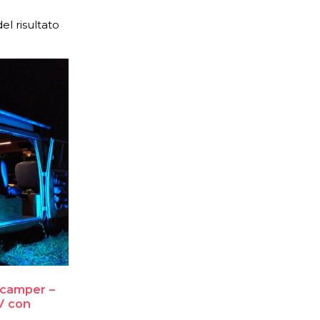
el risultato
 camper –
V con