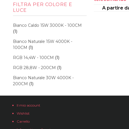
Min
Max
FILTRA PER COLORE E
A partire 
LUCE
Bianco Caldo 15W 3000K - 100CM
(1)
Bianco Naturale 15W 4000K -
100CM
(1)
RGB 14,4W - 100CM
(1)
RGB 28,8W - 200CM
(1)
Bianco Naturale 30W 4000K -
200CM
(1)
Il mio account
Wishlist
Carrello