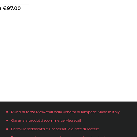
da
€
97.00
Punti di forza MesRetail nella vendita di lampade Made in Italy
Garanzia prodotti ecommerce Mesretail
Formula soddisfatti o rimborsati e diritto di recesso