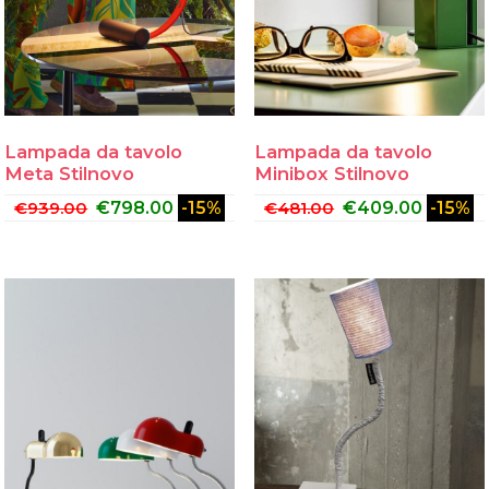
Lampada da tavolo
Lampada da tavolo
Meta Stilnovo
Minibox Stilnovo
€
939.00
€
798.00
-15%
€
481.00
€
409.00
-15%