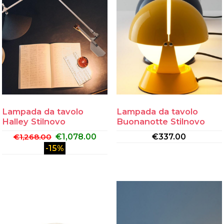
Lampada da tavolo
Lampada da tavolo
Halley Stilnovo
Buonanotte Stilnovo
€
1,268.00
€
1,078.00
€
337.00
-15%