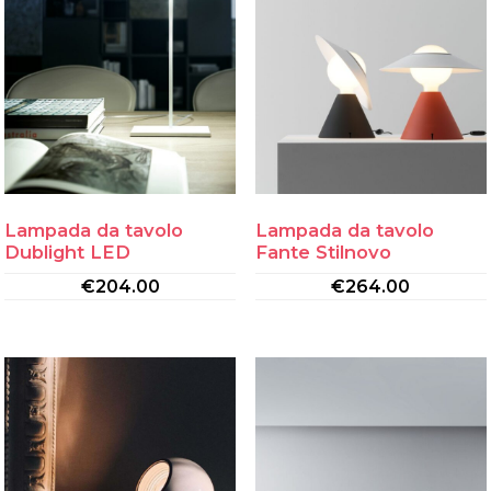
Lampada da tavolo
Lampada da tavolo
Dublight LED
Fante Stilnovo
€
204.00
€
264.00