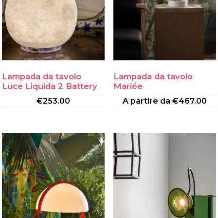
Lampada da tavolo
Lampada da tavolo
Luce Liquida 2 Battery
Mariée
€
253.00
A partire da
€
467.00