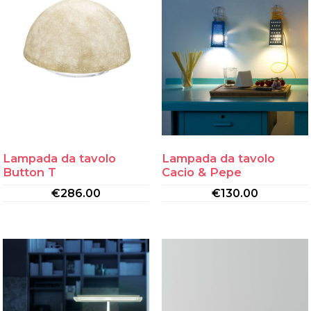
Lampada da tavolo
Lampada da tavolo
Button T
Cacio & Pepe
€
286.00
€
130.00