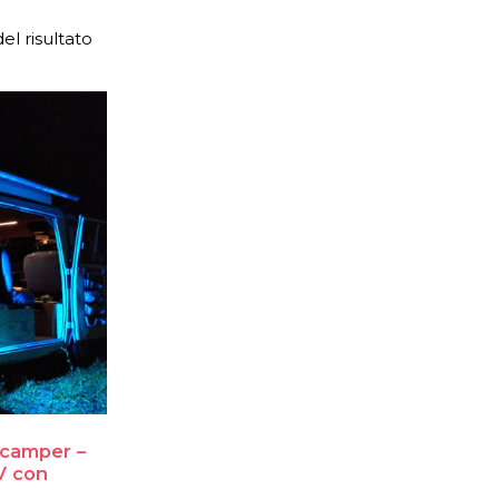
el risultato
 camper –
V con