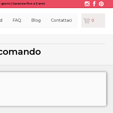
giorni | Garanzia fino a 5 anni
d
FAQ
Blog
Contattaci
0
lecomando