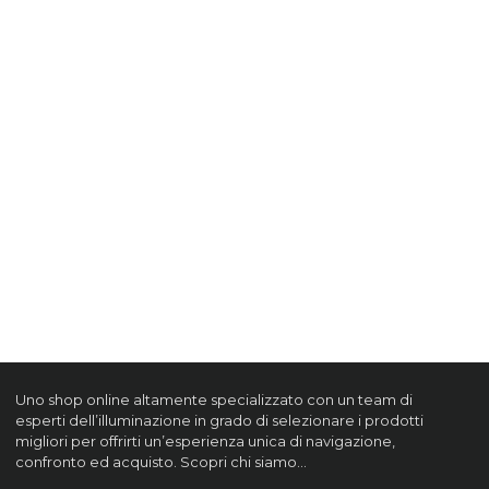
Uno shop online altamente specializzato con un team di
esperti dell’illuminazione in grado di selezionare i prodotti
migliori per offrirti un’esperienza unica di navigazione,
confronto ed acquisto. Scopri chi siamo…