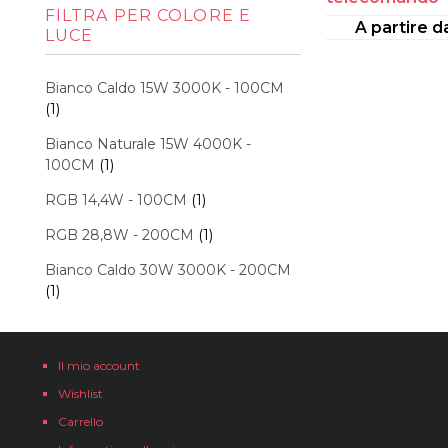
Min
Max
FILTRA PER COLORE E
A partire 
LUCE
Bianco Caldo 15W 3000K - 100CM
(1)
Bianco Naturale 15W 4000K -
100CM
(1)
RGB 14,4W - 100CM
(1)
RGB 28,8W - 200CM
(1)
Bianco Caldo 30W 3000K - 200CM
(1)
Il mio account
Wishlist
Carrello