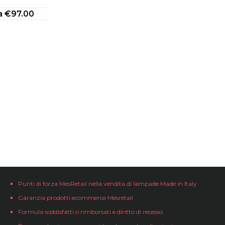
da
€
97.00
Punti di forza MesRetail nella vendita di lampade Made in Italy
Garanzia prodotti ecommerce Mesretail
Formula soddisfatti o rimborsati e diritto di recesso