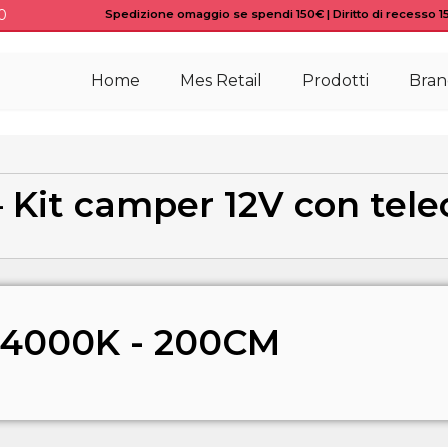
0
Spedizione omaggio se spendi 150€ | Diritto di recesso 15 
Home
Mes Retail
Prodotti
Bran
– Kit camper 12V con te
 4000K - 200CM