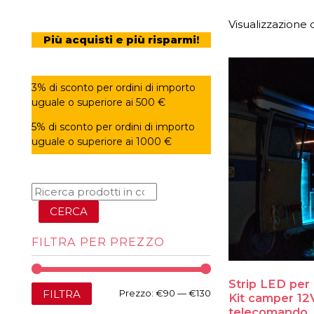
Visualizzazione d
Più acquisti e più risparmi!
3% di sconto per ordini di importo
uguale o superiore ai 500 €
5% di sconto per ordini di importo
uguale o superiore ai 1000 €
CERCA
FILTRA PER PREZZO
Strip LED per
Prezzo
Prezzo
FILTRA
Prezzo:
€90
—
€130
Kit camper 12
telecomando