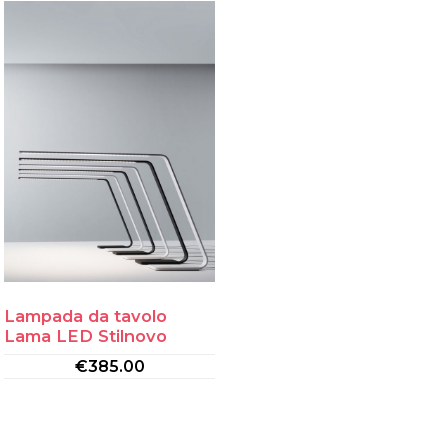
Lampada da tavolo
Lama LED Stilnovo
€
385.00