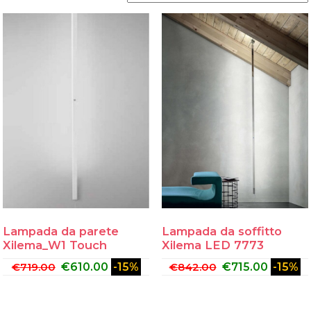
Lampada da parete
Lampada da soffitto
Xilema_W1 Touch
Xilema LED 7773
€
719.00
€
610.00
-15%
€
842.00
€
715.00
-15%