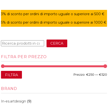
3% di sconto per ordini di importo uguale o superiore ai 500 €
5% di sconto per ordini di importo uguale o superiore ai 1000 €
CERCA
FILTRA PER PREZZO
FILTRA
Prezzo:
€250
—
€520
BRAND
In-es.artdesign
(9)