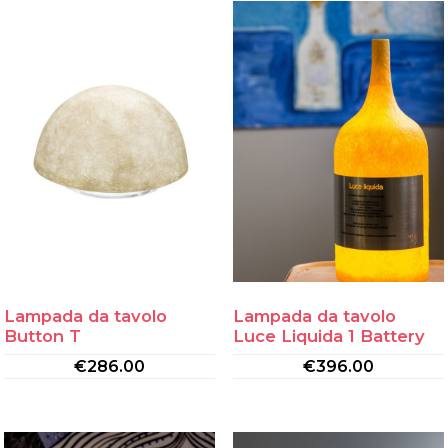
Lampada da tavolo
Lampada da tavolo
Button T
Luce Liquida 1 Battery
€
286.00
€
396.00