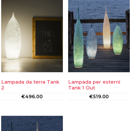
Lampada da terra Tank
Lampada per esterni
2
Tank 1 Out
€
496.00
€
519.00