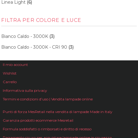
Linea Light
(6)
FILTRA PER COLORE E LUCE
Bianco Caldo - 3000K
(3)
Bianco Caldo - 3000K - CRI 90
(3)
Il mio account
Wishlist
Carrello
Informativa sulla privacy
Termini e condizioni d’uso | Vendita lampade online
Punti di forza MesRetail nella vendita di lampade Made in Italy
Garanzia prodotti ecommerce Mesretail
Formula soddisfatti o rimborsati e diritto di recesso
Pagamento sicuro per acquistare lampade online in sicurezza