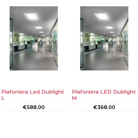
Plafoniera Led Dublight
Plafoniera LED Dublight
L
M
€
588.00
€
368.00