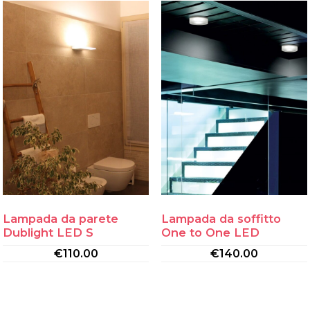
Lampada da parete
Lampada da soffitto
Dublight LED S
One to One LED
€
110.00
€
140.00