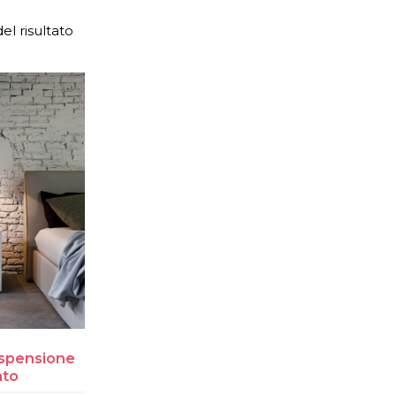
el risultato
spensione
nto