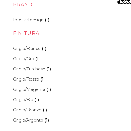
Min
Max
€
353
BRAND
In-es.artdesign
(1)
FINITURA
Grigio/Bianco
(1)
Grigio/Oro
(1)
Grigio/Turchese
(1)
Grigio/Rosso
(1)
Grigio/Magenta
(1)
Grigio/Blu
(1)
Grigio/Bronzo
(1)
Grigio/Argento
(1)