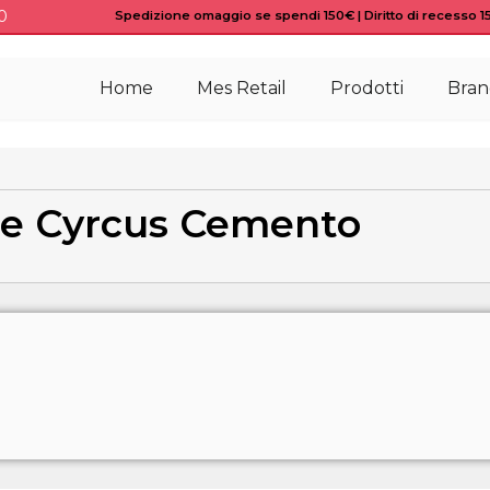
0
Spedizione omaggio se spendi 150€ | Diritto di recesso 15 
Home
Mes Retail
Prodotti
Bran
e Cyrcus Cemento