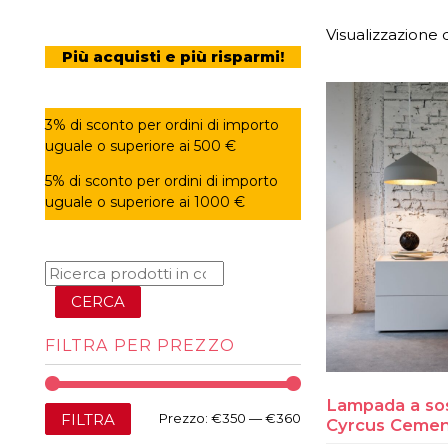
Visualizzazione d
Più acquisti e più risparmi!
3% di sconto per ordini di importo
uguale o superiore ai 500 €
5% di sconto per ordini di importo
uguale o superiore ai 1000 €
CERCA
FILTRA PER PREZZO
Lampada a so
Prezzo
Prezzo
FILTRA
Prezzo:
€350
—
€360
Cyrcus Ceme