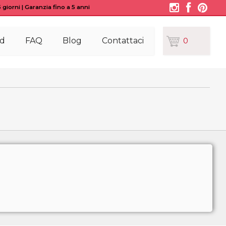
giorni | Garanzia fino a 5 anni
d
FAQ
Blog
Contattaci
0