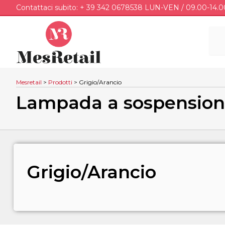
Contattaci subito: + 39 342 0678538 LUN-VEN / 09.00-14.0
Mesretail
>
Prodotti
>
Grigio/Arancio
Lampada a sospension
Grigio/Arancio