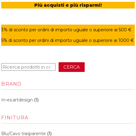
Più acquisti e più risparmi!
3% di sconto per ordini di importo uguale o superiore ai 500 €
5% di sconto per ordini di importo uguale o superiore ai 1000 €
CERCA
BRAND
In-es.artdesign
(1)
FINITURA
Blu/Cavo trasparente
(1)