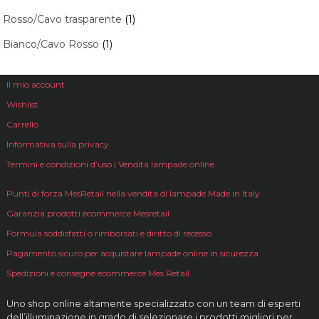
Rosso/Cavo trasparente
(1)
Bianco/Cavo Rosso
(1)
Il mio account
Wishlist
Carrello
Informativa sulla privacy
Termini e condizioni d’uso | Vendita lampade online
Punti di forza MesRetail nella vendita di lampade Made in Italy
Garanzia prodotti ecommerce Mesretail
Formula soddisfatti o rimborsati e diritto di recesso
Pagamento sicuro per acquistare lampade online in sicurezza
Spedizioni e consegne ecommerce Mes Retail
Uno shop online altamente specializzato con un team di esperti
dell’illuminazione in grado di selezionare i prodotti migliori per