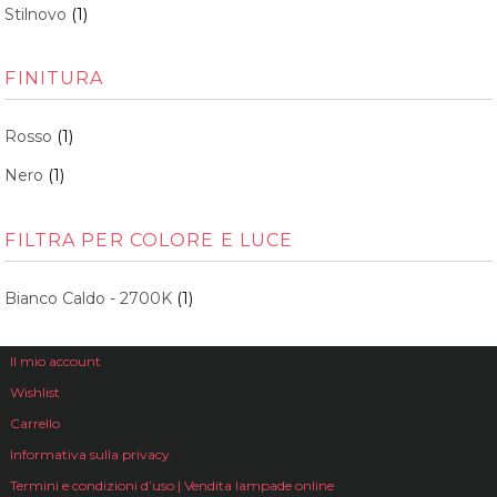
Stilnovo
(1)
FINITURA
Rosso
(1)
Nero
(1)
FILTRA PER COLORE E LUCE
Bianco Caldo - 2700K
(1)
Il mio account
Wishlist
Carrello
Informativa sulla privacy
Termini e condizioni d’uso | Vendita lampade online