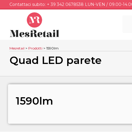
Contattaci subito: + 39 342 0678538 LUN-VEN / 09.00-14.0
Mesretail
>
Prodotti
>
1590lm
Quad LED parete
1590lm