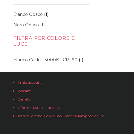
Bianco Opaco
(1)
Nero Opaco
(1)
FILTRA PER COLORE E
LUCE
Bianco Caldo - 3000K - CRI 90
(1)
Il mio account
Wishlist
Carrello
Informativa sulla privacy
Termini e condizioni d’uso | Vendita lampade online