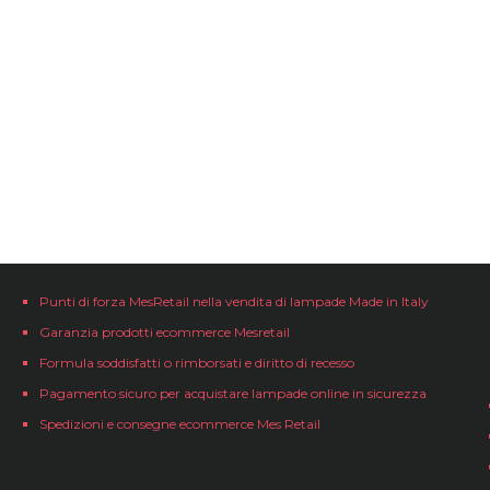
Punti di forza MesRetail nella vendita di lampade Made in Italy
Garanzia prodotti ecommerce Mesretail
Formula soddisfatti o rimborsati e diritto di recesso
Pagamento sicuro per acquistare lampade online in sicurezza
Spedizioni e consegne ecommerce Mes Retail