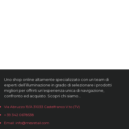
Uno shop online altamente specializzato con un team di
esperti dell’illuminazione in grado di selezionare i prodotti
migliori per offrirti un’esperienza unica di navigazione,
confronto ed acquisto. Scopri chi siamo…
Via Abruzzo 19/A 31033 Castelfranco V.to (TV)
+ 39 342 0678538
Email: info@mesretail.com