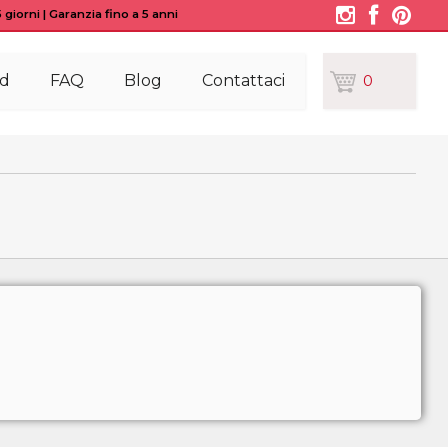
giorni | Garanzia fino a 5 anni
d
FAQ
Blog
Contattaci
0