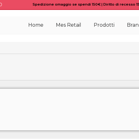
0
Spedizione omaggio se spendi 150€ | Diritto di recesso 15 
Home
Mes Retail
Prodotti
Bran