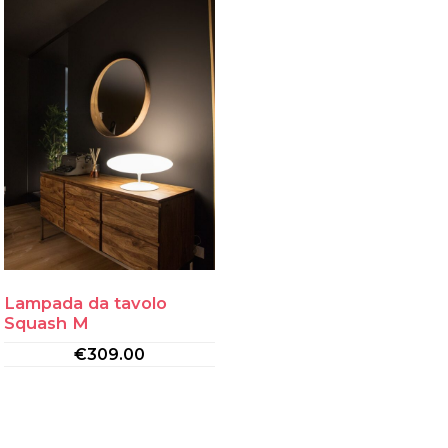
Lampada da tavolo
Squash M
€
309.00