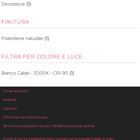
Decorative
(1)
FINITURA
Polietilene naturale
(1)
FILTRA PER COLORE E LUCE
Bianco Caldo - 3000K - CRI 90
(1)
Il mio account
Wishlist
Carrello
Informativa sulla privacy
Termini e condizioni d’uso | Vendita lampade online
Punti di forza MesRetail nella vendita di lampade Made in Italy