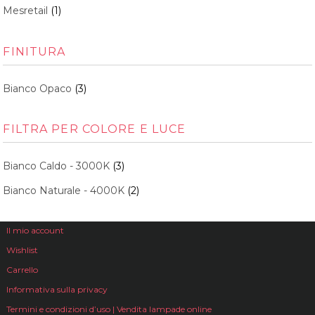
Mesretail
(1)
FINITURA
Bianco Opaco
(3)
FILTRA PER COLORE E LUCE
Bianco Caldo - 3000K
(3)
Bianco Naturale - 4000K
(2)
Il mio account
Wishlist
Carrello
Informativa sulla privacy
Termini e condizioni d’uso | Vendita lampade online