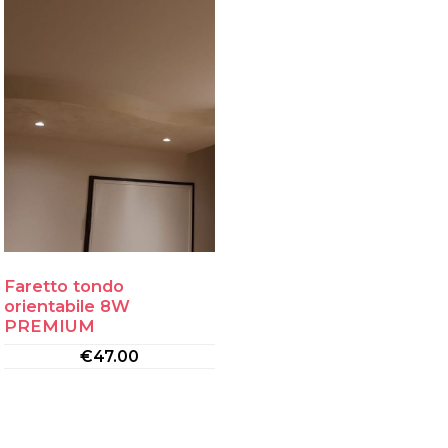
Faretto tondo
orientabile 8W
PREMIUM
€
47.00