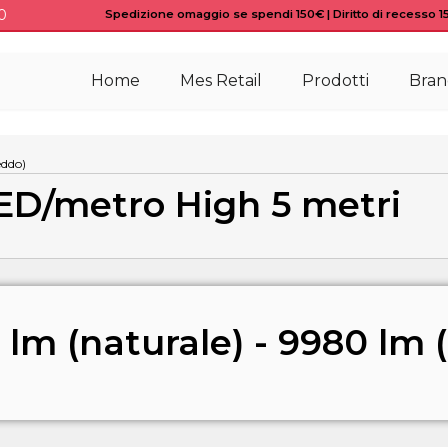
0
Spedizione omaggio se spendi 150€ | Diritto di recesso 15 
Home
Mes Retail
Prodotti
Bran
eddo)
LED/metro High 5 metri
 lm (naturale) - 9980 lm 