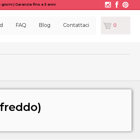
giorni | Garanzia fino a 5 anni
d
FAQ
Blog
Contattaci
0
(freddo)