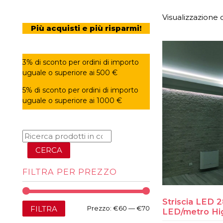
Visualizzazione d
Più acquisti e più risparmi!
3% di sconto per ordini di importo
uguale o superiore ai 500 €
5% di sconto per ordini di importo
uguale o superiore ai 1000 €
CERCA
FILTRA PER PREZZO
Striscia LED 
Prezzo
Prezzo
FILTRA
Prezzo:
€60
—
€70
LED/metro Hig