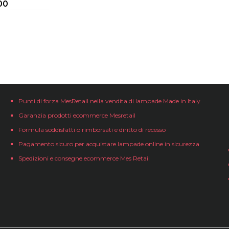
00
Punti di forza MesRetail nella vendita di lampade Made in Italy
Garanzia prodotti ecommerce Mesretail
Formula soddisfatti o rimborsati e diritto di recesso
Pagamento sicuro per acquistare lampade online in sicurezza
Spedizioni e consegne ecommerce Mes Retail