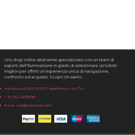
Uno shop online altamente specializzato con un team di
esperti dell’illuminazione in grado di selezionare i prodotti
migliori per offrirti un’esperienza unica di navigazione,
confronto ed acquisto. Scopri chi siamo…
Via Abruzzo 19/A 31033 Castelfranco V.to (TV)
+ 39 342 0678538
Email: info@mesretail.com