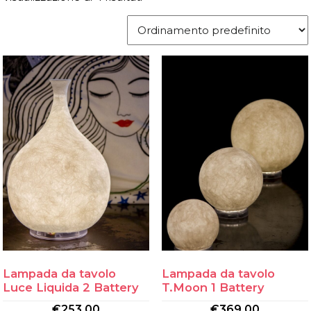
Lampada da tavolo
Lampada da tavolo
Luce Liquida 2 Battery
T.Moon 1 Battery
€
253.00
€
369.00