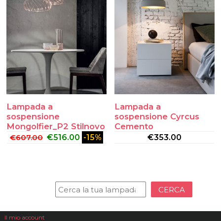
Lampada a
Lampada a
sospensione
sospensione Cyrcus
Mongolfier_P2 Stilnovo
Cemento
€
607.00
€
516.00
-15%
€
353.00
CERCA
Il mio account