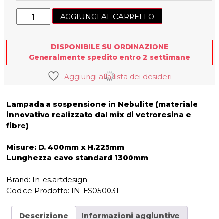
Lampada
AGGIUNGI AL CARRELLO
a
sospensione
Cyrcus
DISPONIBILE SU ORDINAZIONE
Nebula
Generalmente spedito entro 2 settimane
quantità
Aggiungi alla lista dei desideri
Lampada a sospensione in Nebulite (materiale
innovativo realizzato dal mix di vetroresina e
fibre)
Misure: D. 400mm x H.225mm
Lunghezza cavo standard 1300mm
Brand: In-es.artdesign
Codice Prodotto:
IN-ES050031
Descrizione
Informazioni aggiuntive