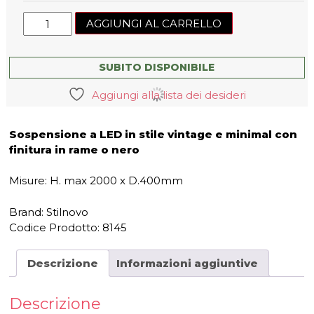
Lampada
AGGIUNGI AL CARRELLO
a
sospensione
Mongolfier_P2
SUBITO DISPONIBILE
Stilnovo
Aggiungi alla lista dei desideri
quantità
Sospensione a LED in stile vintage e minimal con
finitura in rame o nero
Misure: H. max 2000 x D.400mm
Brand: Stilnovo
Codice Prodotto:
8145
Descrizione
Informazioni aggiuntive
Descrizione