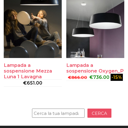
Lampada a
Lampada a
sospensione Mezza
sospensione Oxygen_P
Luna 1 Lavagna
€
866.00
€
736.00
-15%
€
651.00
CERCA