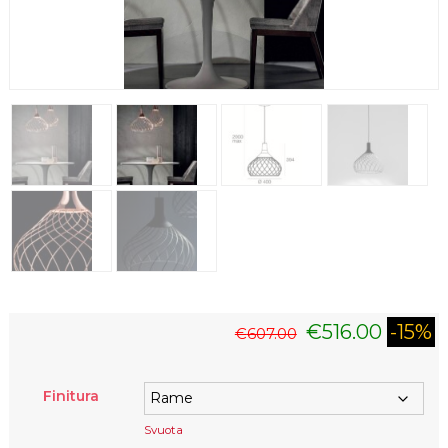
€
516.00
-15%
€
607.00
Finitura
Svuota