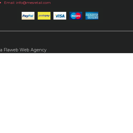
Email: info@mesretail.com
da
Flaweb Web Agency