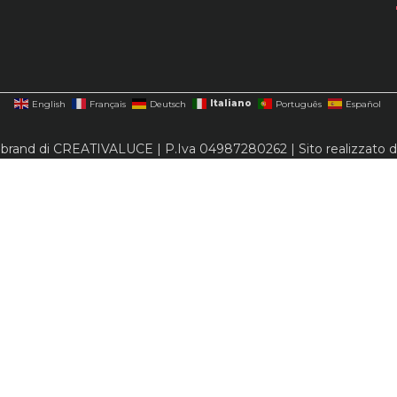
Italiano
English
Français
Deutsch
Português
Español
 brand di CREATIVALUCE | P.Iva 04987280262 | Sito realizzato 