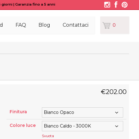
giorni | Garanzia fino a 5 anni
d
FAQ
Blog
Contattaci
0
€
202.00
Finitura
Colore luce
Svuota