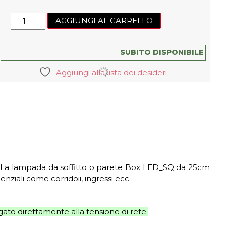
Lampada
AGGIUNGI AL CARRELLO
da
soffitto
Box_SQ
SUBITO DISPONIBILE
LED
Aggiungi alla lista dei desideri
Quadrata
S
quantità
co. La lampada da soffitto o parete Box LED_SQ da 25cm
nziali come corridoii, ingressi ecc.
ato direttamente alla tensione di rete.