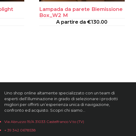
light
Lampada da parete Biemissione
Box_W2 M
A partire da
€
130.00
Uno shop online altamente specializzato con un team di
esperti dell’illuminazione in grado di selezionare i prodotti
migliori per offrirti un’esperienza unica di navigazione,
confronto ed acquisto. Scopri chi siamo…
Via Abruzzo 19/A 31033 Castelfranco V.to (TV)
+ 39 342 0678538