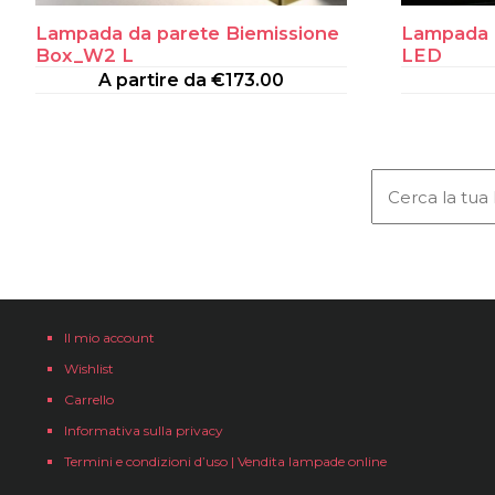
Lampada da parete Biemissione
Lampada 
Box_W2 L
LED
A partire da
€
173.00
Il mio account
Wishlist
Carrello
Informativa sulla privacy
Termini e condizioni d’uso | Vendita lampade online