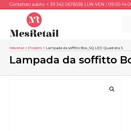
Contattaci subito: + 39 342 0678538 LUN-VEN / 09.00-14.0
Mesretail
>
Prodotti
>
Lampada da soffitto Box_SQ LED Quadrata S
Lampada da soffitto 