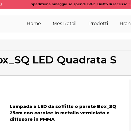
0
Spedizione omaggio se spendi 150€ | Diritto di recesso 15 
Home
Mes Retail
Prodotti
Bran
Box_SQ LED Quadrata S
Lampada a LED da soffitto o parete Box_SQ
25cm con cornice in metallo verniciato e
diffusore in PMMA