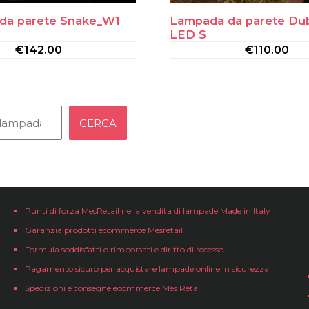
da parete Snake_W1
Lampada da parete Dub
LED S
€
142.00
€
110.00
CERCA
Punti di forza MesRetail nella vendita di lampade Made in Italy
Garanzia prodotti ecommerce Mesretail
Formula soddisfatti o rimborsati e diritto di recesso
Pagamento sicuro per acquistare lampade online in sicurezza
Spedizioni e consegne ecommerce Mes Retail