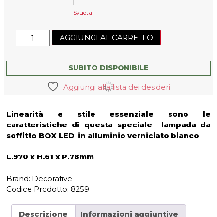
Svuota
Lampada
AGGIUNGI AL CARRELLO
da
soffitto
Box_SB
SUBITO DISPONIBILE
LED
Aggiungi alla lista dei desideri
rettangolare
97cm
quantità
Linearità e stile essenziale sono le
caratteristiche di questa speciale lampada da
soffitto BOX LED in alluminio verniciato bianco
L.970 x H.61 x P.78mm
Brand: Decorative
Codice Prodotto:
8259
Descrizione
Informazioni aggiuntive