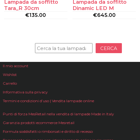
Lampada da soffitto
Lampada da soffitto
Tara_R 30cm
Dinamic LED M
€
135.00
€
645.00
CERCA
Il mio account
Wishlist
Carrello
Informativa sulla privacy
Termini e condizioni d’uso | Vendita lampade online
Punti di forza MesRetail nella vendita di lampade Made in Italy
Garanzia prodotti ecommerce Mesretail
Formula soddisfatti o rimborsati e diritto di recesso