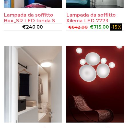
Lampada da soffitto
Lampada da soffitto
Box_SR LED tonda S
Xilema LED 7773
€
240.00
€
842.00
€
715.00
-15%