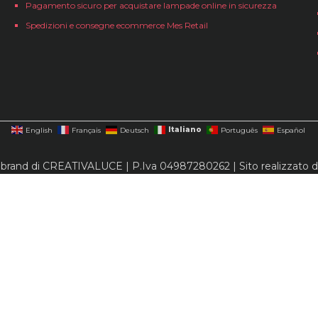
Pagamento sicuro per acquistare lampade online in sicurezza
Spedizioni e consegne ecommerce Mes Retail
Italiano
English
Français
Deutsch
Português
Español
 brand di CREATIVALUCE | P.Iva 04987280262 | Sito realizzato 