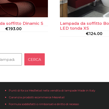
a soffitto Dinamic S
Lampada da soffitto B
LED tonda XS
€
193.00
€
124.00
CERCA
Punti di forza MesRetail nella vendita di lampade Made in Italy
Garanzia prodotti ecommerce Mesretail
Formula soddisfatti o rimborsati e diritto di recesso