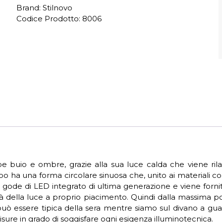
Brand: Stilnovo
Codice Prodotto:
8006
uio e ombre, grazie alla sua luce calda che viene rilasc
oo ha una forma circolare sinuosa che, unito ai materiali con
 gode di LED integrato di ultima generazione e viene fornit
ensità della luce a proprio piacimento. Quindi dalla massim
uò essere tipica della sera mentre siamo sul divano a gu
isure in grado di soggisfare ogni esigenza illuminotecnica.