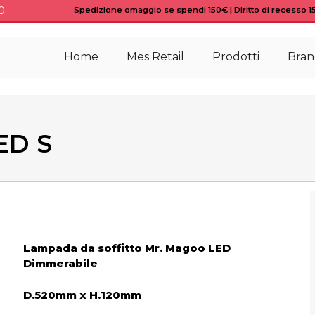
0
Spedizione omaggio se spendi 150€ | Diritto di recesso 15 
Home
Mes Retail
Prodotti
Bran
ED S
Lampada da soffitto Mr. Magoo LED
Dimmerabile
D.520mm x H.120mm