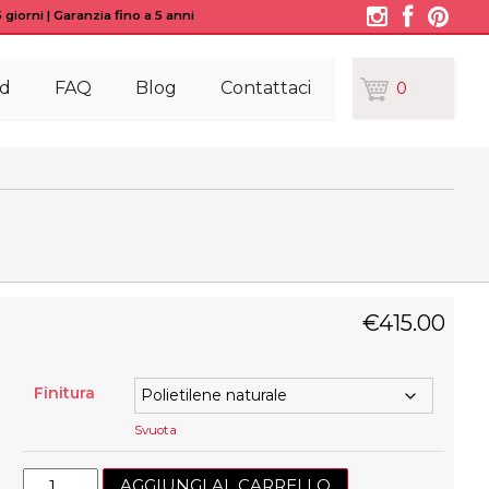
giorni | Garanzia fino a 5 anni
d
FAQ
Blog
Contattaci
0
€
415.00
Finitura
Svuota
Plafoniera
AGGIUNGI AL CARRELLO