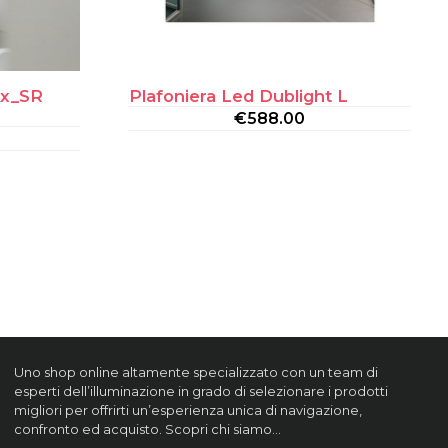
ox_SR
Plafoniera Led Dublight L
€
588.00
Uno shop online altamente specializzato con un team di
esperti dell’illuminazione in grado di selezionare i prodotti
migliori per offrirti un’esperienza unica di navigazione,
confronto ed acquisto. Scopri chi siamo…