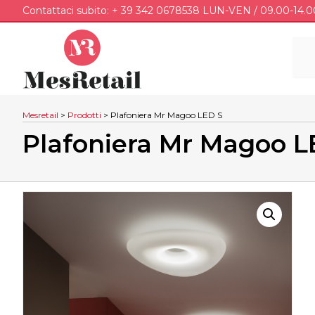
Contattaci subito: + 39 342 0678538 LUN-VEN / 09.00-14.0
Mesretail
>
Prodotti
>
Plafoniera Mr Magoo LED S
Plafoniera Mr Magoo L