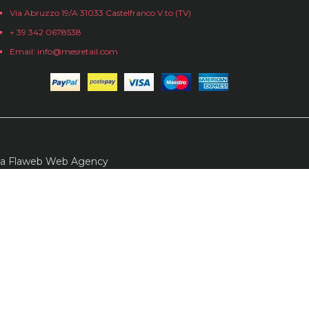
Via Abruzzo 19/A 31033 Castelfranco V.to (TV)
+ 39 342 0678538
Email: info@mesretail.com
da
Flaweb Web Agency