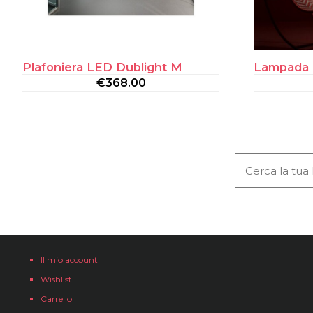
Plafoniera LED Dublight M
Lampada d
€
368.00
Il mio account
Wishlist
Carrello