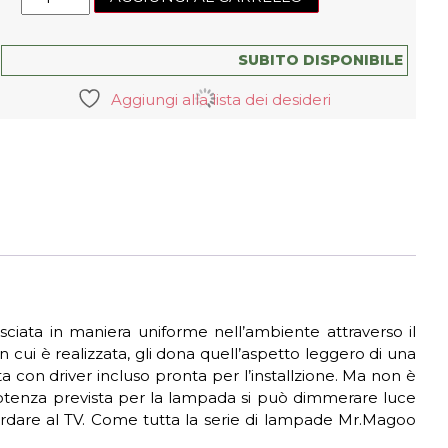
Mr
Magoo
LED
SUBITO DISPONIBILE
S
Aggiungi alla lista dei desideri
quantità
iata in maniera uniforme nell’ambiente attraverso il
 cui è realizzata, gli dona quell’aspetto leggero di una
a con driver incluso pronta per l’installzione. Ma non è
a potenza prevista per la lampada si può dimmerare luce
ardare al TV. Come tutta la serie di lampade Mr.Magoo