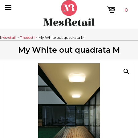
0
Mesretail
>
Prodotti
>
My White out quadrata M
My White out quadrata M