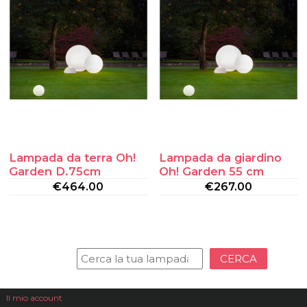
Lampada da terra Oh!
Lampada da giardino
Garden D.75cm
Oh! Garden 55 cm
€
464.00
€
267.00
CERCA
Il mio account