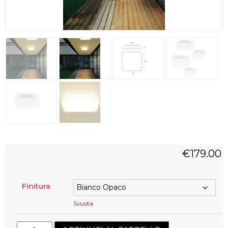
€
179.00
Finitura
Svuota
My