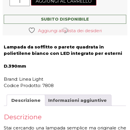
AGGIUNGI AL CARRELLO
White
out
quadrata
SUBITO DISPONIBILE
M
Aggiungi alla lista dei desideri
quantità
Lampada da soffitto o parete
quadrata
in
polietilene bianco con LED integrato per esterni
D.390mm
Brand: Linea Light
Codice Prodotto:
7808
Descrizione
Informazioni aggiuntive
Descrizione
Stai cercando una lampada semplice ma originale che