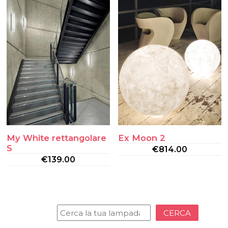
My White rettangolare
Ex Moon 2
S
€
814.00
€
139.00
CERCA