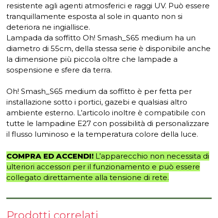
resistente agli agenti atmosferici e raggi UV. Può essere
tranquillamente esposta al sole in quanto non si
deteriora ne ingiallisce.
Lampada da soffitto Oh! Smash_S65 medium ha un
diametro di 55cm, della stessa serie è disponibile anche
la dimensione più piccola oltre che lampade a
sospensione e sfere da terra.
Oh! Smash_S65 medium da soffitto è per fetta per
installazione sotto i portici, gazebi e qualsiasi altro
ambiente esterno. L’articolo inoltre è compatibile con
tutte le lampadine E27 con possibilità di personalizzare
il flusso luminoso e la temperatura colore della luce.
COMPRA ED ACCENDI!
L’apparecchio non necessita di
ulteriori accessori per il funzionamento e può essere
collegato direttamente alla tensione di rete.
Prodotti correlati