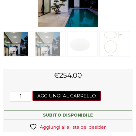
€
254.00
Lampada
AGGIUNGI AL CARRELLO
da
soffitto
Oh!
SUBITO DISPONIBILE
Smash_S65
Aggiungi alla lista dei desideri
M
quantità