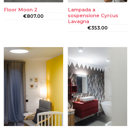
Floor Moon 2
Lampada a
sospensione Cyrcus
€
807.00
Lavagna
€
353.00