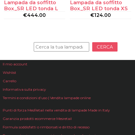
Lampada da soffitto
Lampada da soffitto
Box_SR LED tonda L
Box_SR LED tonda XS
€
444.00
€
124.00
CERCA
Il mio account
Wishlist
Carrello
Informativa sulla privacy
Termini e condizioni d’uso | Vendita lampade online
Punti di forza MesRetail nella vendita di lampade Made in Italy
Garanzia prodotti ecommerce Mesretail
Formula soddisfatti o rimborsati e diritto di recesso