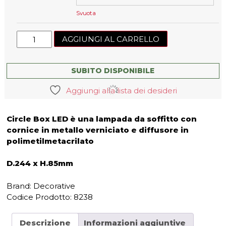
Svuota
Lampada
AGGIUNGI AL CARRELLO
da
soffitto
Box_SR
SUBITO DISPONIBILE
LED
Aggiungi alla lista dei desideri
tonda
S
quantità
Circle Box LED è una lampada da soffitto con
cornice in metallo verniciato e diffusore in
polimetilmetacrilato
D.244 x H.85mm
Brand: Decorative
Codice Prodotto:
8238
Descrizione
Informazioni aggiuntive