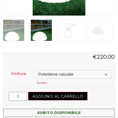
€
220.00
Finitura
Svuota
Ohps
AGGIUNGI AL CARRELLO
Out
quantità
SUBITO DISPONIBILE