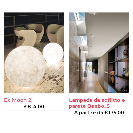
Ex Moon 2
Lampada da soffitto e
parete Beebo_S
€
814.00
A partire da
€
175.00