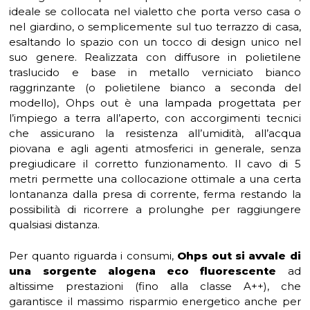
ideale se collocata nel vialetto che porta verso casa o
nel giardino, o semplicemente sul tuo terrazzo di casa,
esaltando lo spazio con un tocco di design unico nel
suo genere. Realizzata con diffusore in polietilene
traslucido e base in metallo verniciato bianco
raggrinzante (o polietilene bianco a seconda del
modello), Ohps out è una lampada progettata per
l’impiego a terra all’aperto, con accorgimenti tecnici
che assicurano la resistenza all’umidità, all’acqua
piovana e agli agenti atmosferici in generale, senza
pregiudicare il corretto funzionamento. Il cavo di 5
metri permette una collocazione ottimale a una certa
lontananza dalla presa di corrente, ferma restando la
possibilità di ricorrere a prolunghe per raggiungere
qualsiasi distanza.
Per quanto riguarda i consumi,
Ohps out si avvale di
una sorgente alogena eco fluorescente
ad
altissime prestazioni (fino alla classe A++), che
garantisce il massimo risparmio energetico anche per