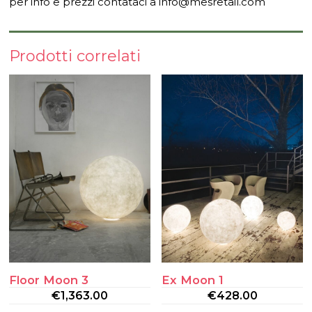
per info e prezzi contataci a info@mesretail.com
Prodotti correlati
Floor Moon 3
Ex Moon 1
€
1,363.00
€
428.00