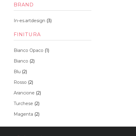
Min
Max
BRAND
In-es.artdesign
(3)
FINITURA
Bianco Opaco
(1)
Bianco
(2)
Blu
(2)
Rosso
(2)
Arancione
(2)
Turchese
(2)
Magenta
(2)