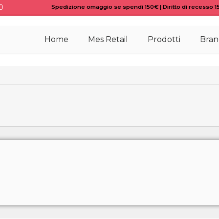
0
Spedizione omaggio se spendi 150€ | Diritto di recesso 15 
Home
Mes Retail
Prodotti
Bran