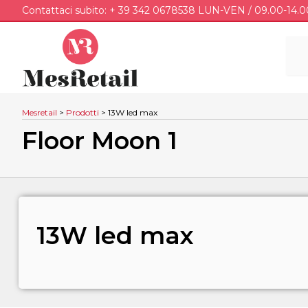
Contattaci subito: + 39 342 0678538 LUN-VEN / 09.00-14.0
Mesretail
>
Prodotti
>
13W led max
Floor Moon 1
13W led max