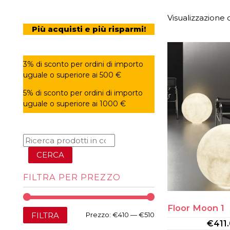
Visualizzazione di
Più acquisti e più risparmi!
3% di sconto per ordini di importo
uguale o superiore ai 500 €
5% di sconto per ordini di importo
uguale o superiore ai 1000 €
CERCA
FILTRA PER PREZZO
Floor Moon 1
Prezzo
Prezzo
FILTRA
Prezzo:
€410
—
€510
€
411