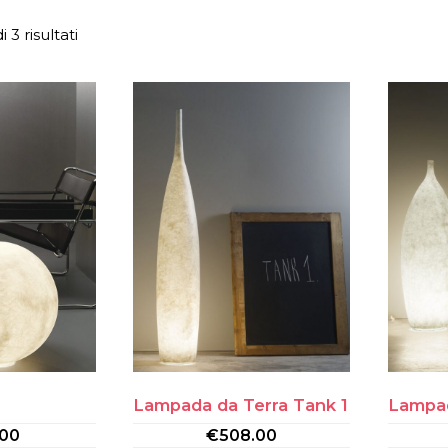
 3 risultati
Lampada da Terra Tank 1
Lampad
.00
€
508.00