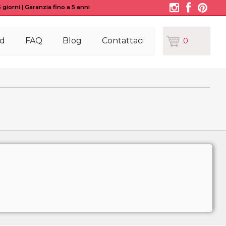
giorni | Garanzia fino a 5 anni
d
FAQ
Blog
Contattaci
0