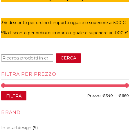
3% di sconto per ordini di importo uguale o superiore ai 500 €
5% di sconto per ordini di importo uguale o superiore ai 1000 €
CERCA
FILTRA PER PREZZO
FILTRA
Prezzo:
€340
—
€660
BRAND
In-es.artdesign
(9)