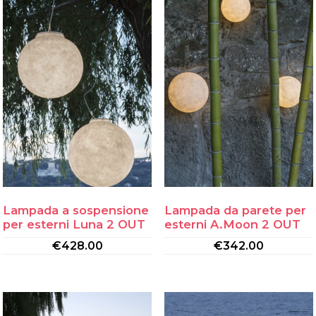
Lampada a sospensione
Lampada da parete per
per esterni Luna 2 OUT
esterni A.Moon 2 OUT
€
428.00
€
342.00