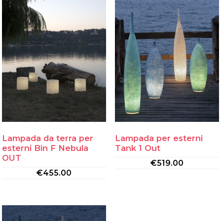
Lampada da terra per
Lampada per esterni
esterni Bin F Nebula
Tank 1 Out
OUT
€
519.00
€
455.00