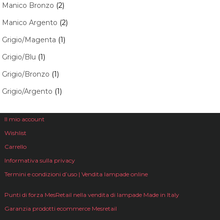
Manico Bronzo
(2)
Manico Argento
(2)
Grigio/Magenta
(1)
Grigio/Blu
(1)
Grigio/Bronzo
(1)
Grigio/Argento
(1)
Il mio account
Wishlist
Carrello
Informativa sulla privacy
Termini e condizioni d’uso | Vendita lampade online
Punti di forza MesRetail nella vendita di lampade Made in Italy
Garanzia prodotti ecommerce Mesretail