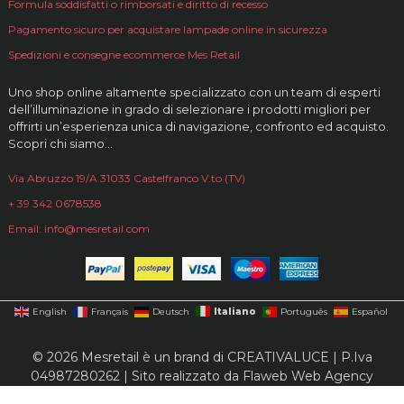
Formula soddisfatti o rimborsati e diritto di recesso
Pagamento sicuro per acquistare lampade online in sicurezza
Spedizioni e consegne ecommerce Mes Retail
Uno shop online altamente specializzato con un team di esperti
dell’illuminazione in grado di selezionare i prodotti migliori per
offrirti un’esperienza unica di navigazione, confronto ed acquisto.
Scopri chi siamo…
Via Abruzzo 19/A 31033 Castelfranco V.to (TV)
+ 39 342 0678538
Email: info@mesretail.com
Italiano
English
Français
Deutsch
Português
Español
© 2026 Mesretail è un brand di CREATIVALUCE | P.Iva
04987280262 | Sito realizzato da
Flaweb Web Agency