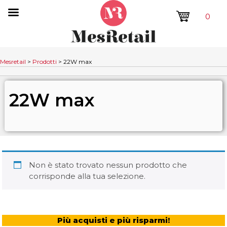
0
Mesretail
>
Prodotti
>
22W max
22W max
Non è stato trovato nessun prodotto che
corrisponde alla tua selezione.
Più acquisti e più risparmi!