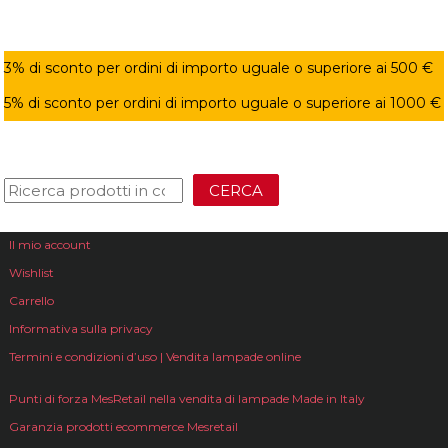
3% di sconto per ordini di importo uguale o superiore ai 500 €
5% di sconto per ordini di importo uguale o superiore ai 1000 €
CERCA
Il mio account
Wishlist
Carrello
Informativa sulla privacy
Termini e condizioni d’uso | Vendita lampade online
Punti di forza MesRetail nella vendita di lampade Made in Italy
Garanzia prodotti ecommerce Mesretail