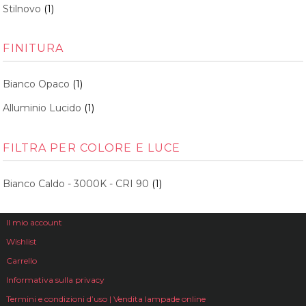
Stilnovo
(1)
FINITURA
Bianco Opaco
(1)
Alluminio Lucido
(1)
FILTRA PER COLORE E LUCE
Bianco Caldo - 3000K - CRI 90
(1)
Il mio account
Wishlist
Carrello
Informativa sulla privacy
Termini e condizioni d’uso | Vendita lampade online