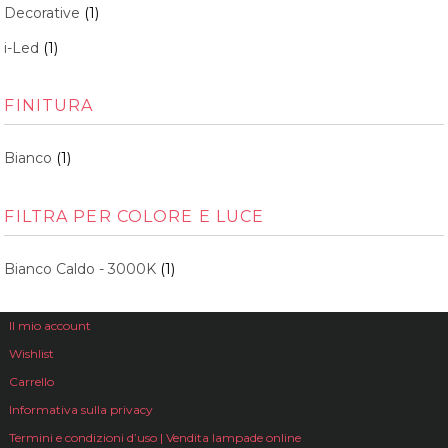
Decorative
(1)
i-Led
(1)
FINITURA
Bianco
(1)
FILTRA PER COLORE E LUCE
Bianco Caldo - 3000K
(1)
Il mio account
Wishlist
Carrello
Informativa sulla privacy
Termini e condizioni d’uso | Vendita lampade online