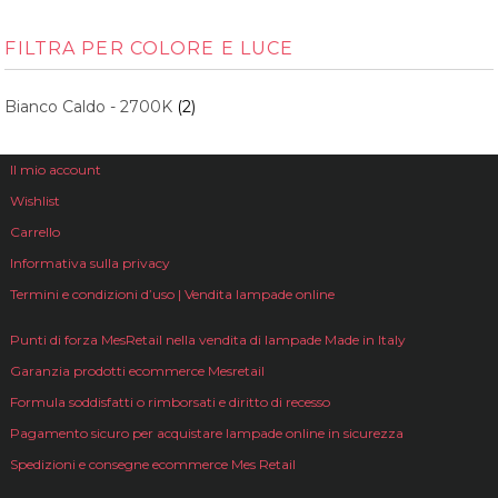
FILTRA PER COLORE E LUCE
Bianco Caldo - 2700K
(2)
Il mio account
Wishlist
Carrello
Informativa sulla privacy
Termini e condizioni d’uso | Vendita lampade online
Punti di forza MesRetail nella vendita di lampade Made in Italy
Garanzia prodotti ecommerce Mesretail
Formula soddisfatti o rimborsati e diritto di recesso
Pagamento sicuro per acquistare lampade online in sicurezza
Spedizioni e consegne ecommerce Mes Retail