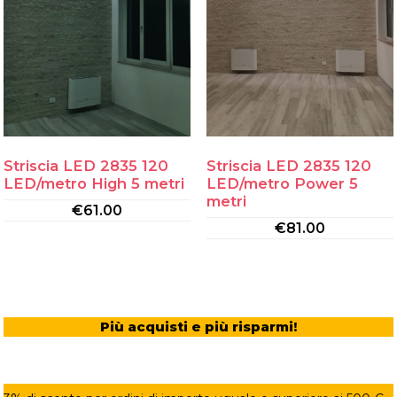
Striscia LED 2835 120
Striscia LED 2835 120
LED/metro High 5 metri
LED/metro Power 5
metri
€
61.00
€
81.00
Più acquisti e più risparmi!