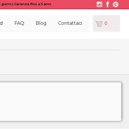
giorni | Garanzia fino a 5 anni
d
FAQ
Blog
Contattaci
0