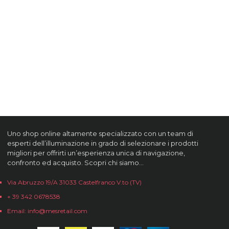
Uno shop online altamente specializzato con un team di
esperti dell’illuminazione in grado di selezionare i prodotti
migliori per offrirti un’esperienza unica di navigazione,
confronto ed acquisto. Scopri chi siamo…
Via Abruzzo 19/A 31033 Castelfranco V.to (TV)
+ 39 342 0678538
Email: info@mesretail.com