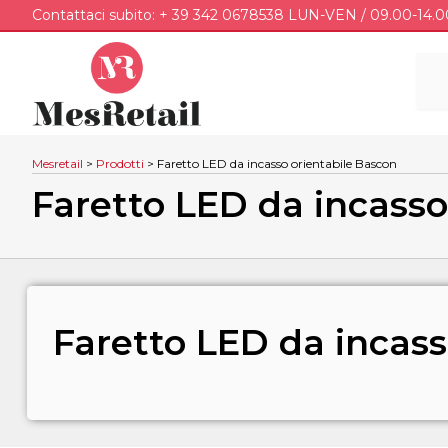
Contattaci subito: + 39 342 0678538 LUN-VEN / 09.00-14.0
Mesretail
>
Prodotti
>
Faretto LED da incasso orientabile Bascon
Faretto LED da incasso
Faretto LED da incass