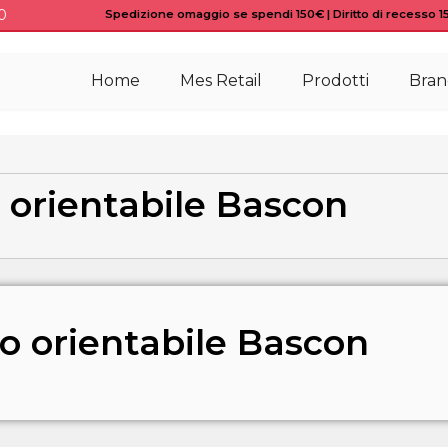
0
Spedizione omaggio se spendi 150€ | Diritto di recesso 15 
Home
Mes Retail
Prodotti
Bran
 orientabile Bascon
o orientabile Bascon