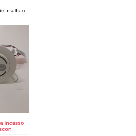
el risultato
a incasso
ascon