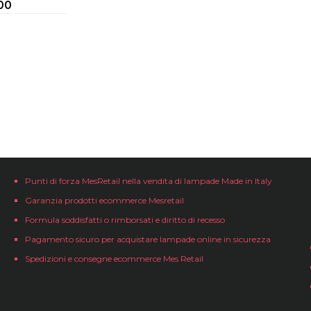
00
Punti di forza MesRetail nella vendita di lampade Made in Italy
Garanzia prodotti ecommerce Mesretail
Formula soddisfatti o rimborsati e diritto di recesso
Pagamento sicuro per acquistare lampade online in sicurezza
Spedizioni e consegne ecommerce Mes Retail