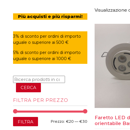
Visualizzazione d
Più acquisti e più risparmi!
3% di sconto per ordini di importo
uguale o superiore ai 500 €
5% di sconto per ordini di importo
uguale o superiore ai 1000 €
CERCA
FILTRA PER PREZZO
Faretto LED d
Prezzo
Prezzo
FILTRA
Prezzo:
€20
—
€30
orientabile B