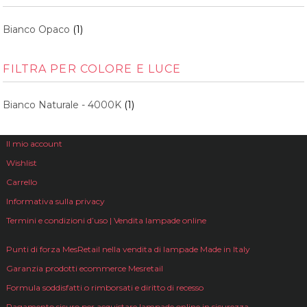
Bianco Opaco
(1)
FILTRA PER COLORE E LUCE
Bianco Naturale - 4000K
(1)
Il mio account
Wishlist
Carrello
Informativa sulla privacy
Termini e condizioni d’uso | Vendita lampade online
Punti di forza MesRetail nella vendita di lampade Made in Italy
Garanzia prodotti ecommerce Mesretail
Formula soddisfatti o rimborsati e diritto di recesso
Pagamento sicuro per acquistare lampade online in sicurezza