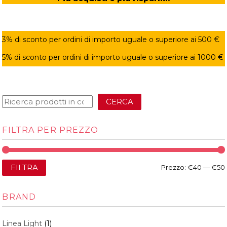
3% di sconto per ordini di importo uguale o superiore ai 500 €
5% di sconto per ordini di importo uguale o superiore ai 1000 €
CERCA
FILTRA PER PREZZO
FILTRA
Prezzo:
€40
—
€50
BRAND
Linea Light
(1)