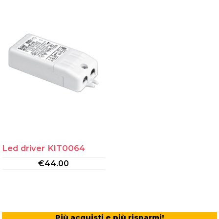
Led driver KIT0064
€
44.00
Più acquisti e più risparmi!