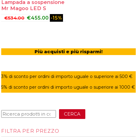
Lampada a sospensione
Mr Magoo LED S
€
534.00
€
455.00
-15%
Più acquisti e più risparmi!
3% di sconto per ordini di importo uguale o superiore ai 500 €
5% di sconto per ordini di importo uguale o superiore ai 1000 €
CERCA
FILTRA PER PREZZO