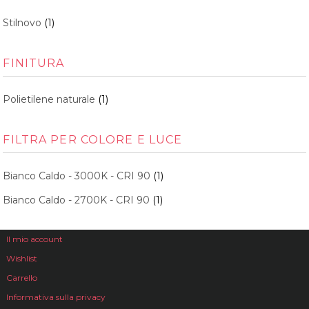
Stilnovo
(1)
FINITURA
Polietilene naturale
(1)
FILTRA PER COLORE E LUCE
Bianco Caldo - 3000K - CRI 90
(1)
Bianco Caldo - 2700K - CRI 90
(1)
Il mio account
Wishlist
Carrello
Informativa sulla privacy