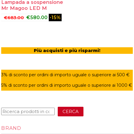
Lampada a sospensione
Mr Magoo LED M
€
683.00
€
580.00
-15%
Più acquisti e più risparmi!
3% di sconto per ordini di importo uguale o superiore ai 500 €
5% di sconto per ordini di importo uguale o superiore ai 1000 €
CERCA
BRAND