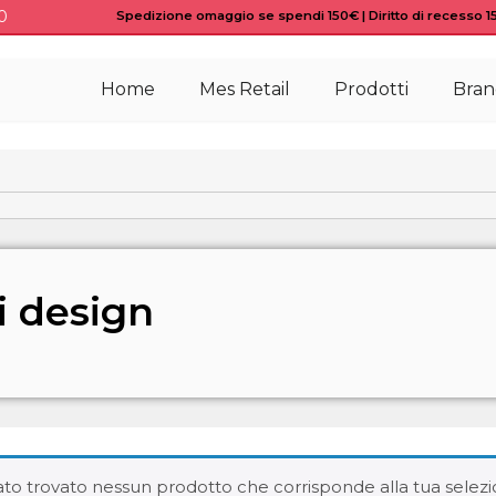
0
Spedizione omaggio se spendi 150€ | Diritto di recesso 15 
Home
Mes Retail
Prodotti
Bran
i design
ato trovato nessun prodotto che corrisponde alla tua selezi