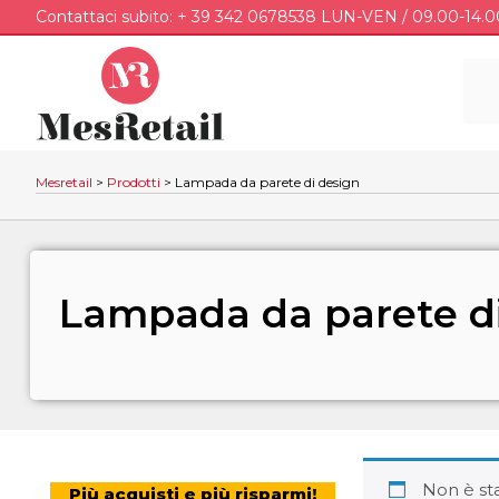
Contattaci subito: + 39 342 0678538 LUN-VEN / 09.00-14.0
Mesretail
>
Prodotti
>
Lampada da parete di design
Lampada da parete d
Non è st
Più acquisti e più risparmi!