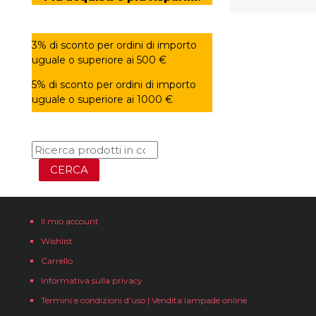
3% di sconto per ordini di importo
uguale o superiore ai 500 €
5% di sconto per ordini di importo
uguale o superiore ai 1000 €
CERCA
Il mio account
Wishlist
Carrello
Informativa sulla privacy
Termini e condizioni d’uso | Vendita lampade online