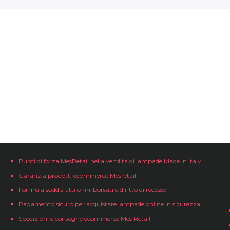
Punti di forza MesRetail nella vendita di lampade Made in Italy
Garanzia prodotti ecommerce Mesretail
Formula soddisfatti o rimborsati e diritto di recesso
Pagamento sicuro per acquistare lampade online in sicurezza
Spedizioni e consegne ecommerce Mes Retail