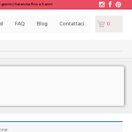
giorni | Garanzia fino a 5 anni
d
FAQ
Blog
Contattaci
0
one.