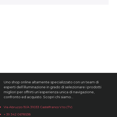
Uno shop online altamente specializzato con un team di
esperti dell’illuminazione in grado di selezionare i prodotti
migliori per offrirti un’esperienza unica di navigazione,
confronto ed acquisto. Scopri chi siamo…
Via Abruzzo 19/A 31033 Castelfranco V.to (TV)
+ 39 342 0678538