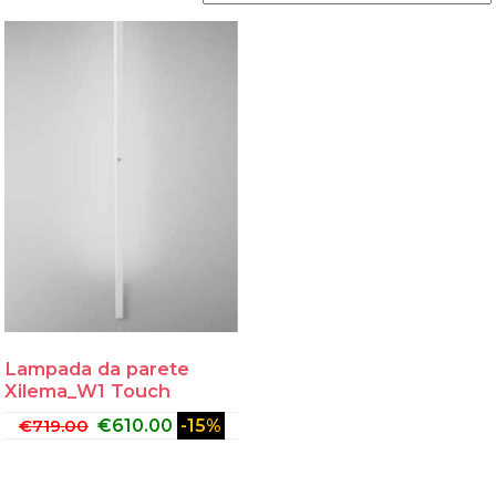
Lampada da parete
Xilema_W1 Touch
€
719.00
€
610.00
-15%