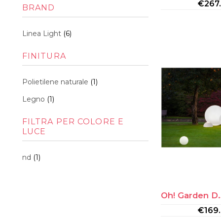
Min
Max
€
267
BRAND
Linea Light
(6)
FINITURA
Polietilene naturale
(1)
Legno
(1)
FILTRA PER COLORE E
LUCE
nd
(1)
Oh! Garden D
€
169