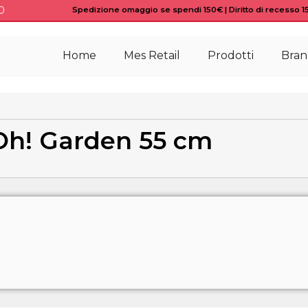
0
Spedizione omaggio se spendi 150€ | Diritto di recesso 15 
Home
Mes Retail
Prodotti
Bran
Oh! Garden 55 cm