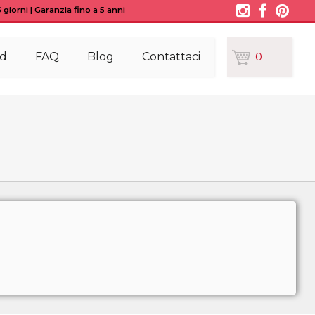
giorni | Garanzia fino a 5 anni
d
FAQ
Blog
Contattaci
0