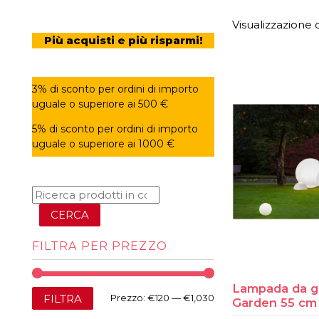
Visualizzazione di
Più acquisti e più risparmi!
3% di sconto per ordini di importo
uguale o superiore ai 500 €
5% di sconto per ordini di importo
uguale o superiore ai 1000 €
CERCA
FILTRA PER PREZZO
Lampada da gi
Prezzo
Prezzo
FILTRA
Prezzo:
€120
—
€1,030
Garden 55 cm