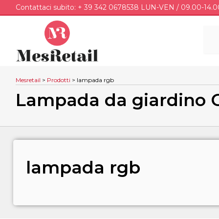
Contattaci subito: + 39 342 0678538 LUN-VEN / 09.00-14.0
Mesretail
>
Prodotti
>
lampada rgb
Lampada da giardino 
lampada rgb