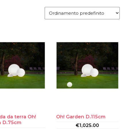
a da terra Oh!
Oh! Garden D.115cm
n D.75cm
€
1,025.00