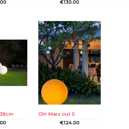
.00
€
130.00
.38cm
Oh! Mars out S
.00
€
124.00