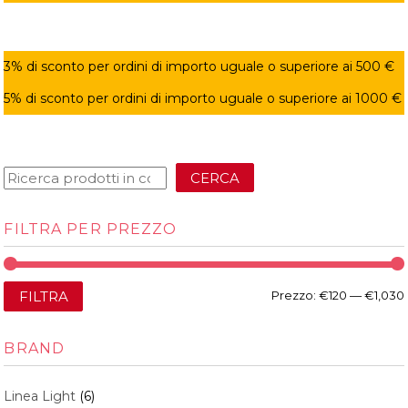
3% di sconto per ordini di importo uguale o superiore ai 500 €
5% di sconto per ordini di importo uguale o superiore ai 1000 €
CERCA
FILTRA PER PREZZO
FILTRA
Prezzo:
€120
—
€1,030
BRAND
Linea Light
(6)