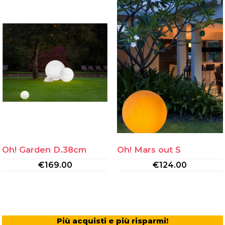
Oh! Garden D.38cm
Oh! Mars out S
€
169.00
€
124.00
Più acquisti e più risparmi!