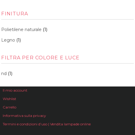
FINITURA
Polietilene naturale
(1)
Legno
(1)
FILTRA PER COLORE E LUCE
nd
(1)
Il mio account
Wishlist
Carrello
Informativa sulla privacy
Termini e condizioni d’uso | Vendita lampade online