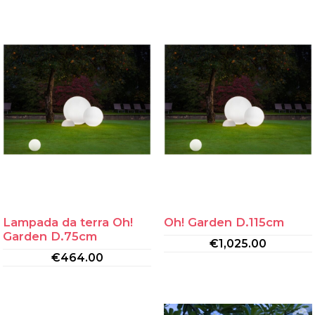
Lampada da terra Oh!
Oh! Garden D.115cm
Garden D.75cm
€
1,025.00
€
464.00