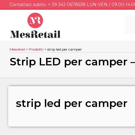
Contattaci subito: + 39 342 0678538 LUN-VEN / 09.00-14.0
Mesretail
>
Prodotti
>
strip led per camper
Strip LED per camper 
strip led per camper