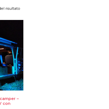
el risultato
 camper –
V con