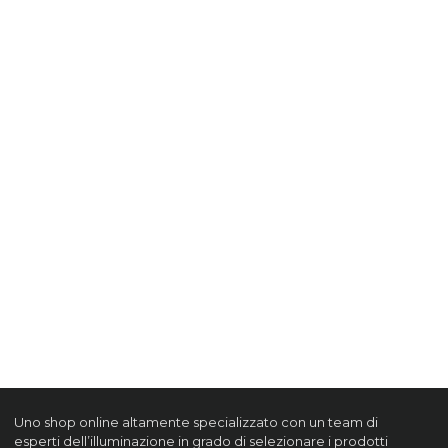
Uno shop online altamente specializzato con un team di
esperti dell’illuminazione in grado di selezionare i prodotti