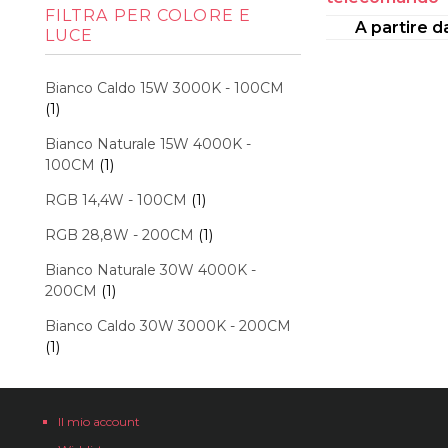
Min
Max
FILTRA PER COLORE E
A partire 
LUCE
Bianco Caldo 15W 3000K - 100CM
(1)
Bianco Naturale 15W 4000K -
100CM
(1)
RGB 14,4W - 100CM
(1)
RGB 28,8W - 200CM
(1)
Bianco Naturale 30W 4000K -
200CM
(1)
Bianco Caldo 30W 3000K - 200CM
(1)
Il mio account