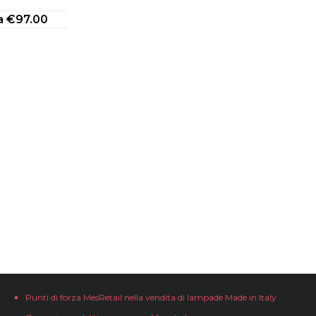
da
€
97.00
Punti di forza MesRetail nella vendita di lampade Made in Italy