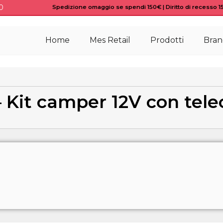
0
Spedizione omaggio se spendi 150€ | Diritto di recesso 15 
Home
Mes Retail
Prodotti
Bran
– Kit camper 12V con te