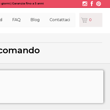
giorni | Garanzia fino a 5 anni
d
FAQ
Blog
Contattaci
0
lecomando