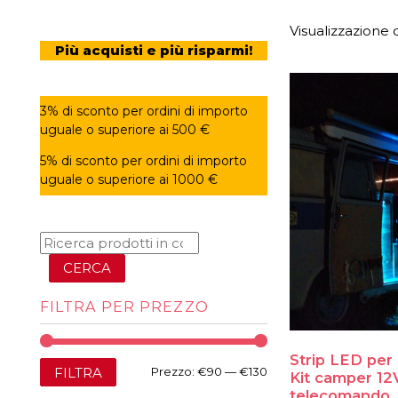
Visualizzazione d
Più acquisti e più risparmi!
3% di sconto per ordini di importo
uguale o superiore ai 500 €
5% di sconto per ordini di importo
uguale o superiore ai 1000 €
CERCA
FILTRA PER PREZZO
Strip LED per
Prezzo
Prezzo
FILTRA
Prezzo:
€90
—
€130
Kit camper 12
telecomando