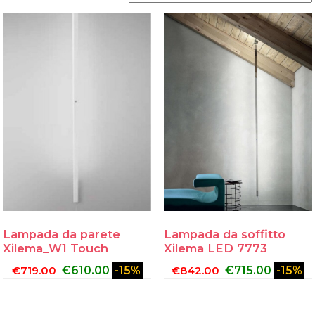
Lampada da parete
Lampada da soffitto
Xilema_W1 Touch
Xilema LED 7773
€
719.00
€
610.00
-15%
€
842.00
€
715.00
-15%