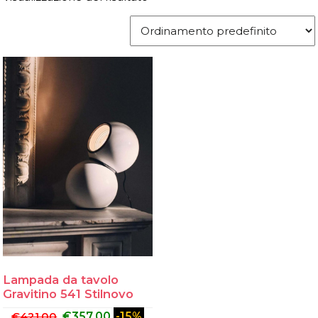
Lampada da tavolo
Gravitino 541 Stilnovo
€
421.00
€
357.00
-15%