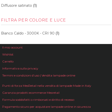
Diffusore satinato
(1)
FILTRA PER COLORE E LUCE
Bianco Caldo - 3000K - CRI 90
(1)
Il mio account
Wishlist
Carrello
Informativa sulla privacy
Termini e condizioni d’uso | Vendita lampade online
Punti di forza MesRetail nella vendita di lampade Made in Italy
Garanzia prodotti ecommerce Mesretail
Formula soddisfatti o rimborsati e diritto di recesso
Pagamento sicuro per acquistare lampade online in sicurezza