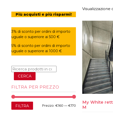
Visualizzazione d
Più acquisti e più risparmi!
3% di sconto per ordini di importo
uguale o superiore ai 500 €
5% di sconto per ordini di importo
uguale o superiore ai 1000 €
CERCA
FILTRA PER PREZZO
My White rett
Prezzo
Prezzo
FILTRA
Prezzo:
€160
—
€170
M