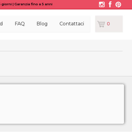
giorni | Garanzia fino a 5 anni
d
FAQ
Blog
Contattaci
0