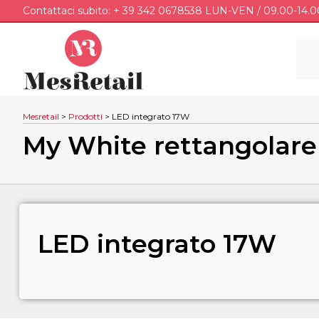
Contattaci subito: + 39 342 0678538 LUN-VEN / 09.00-14.0
Mesretail
>
Prodotti
>
LED integrato 17W
My White rettangolar
LED integrato 17W