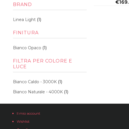
Min
Max
€
169
BRAND
Linea Light
(1)
FINITURA
Bianco Opaco
(1)
FILTRA PER COLORE E
LUCE
Bianco Caldo - 3000K
(1)
Bianco Naturale - 4000K
(1)
Il mio account
Wishlist