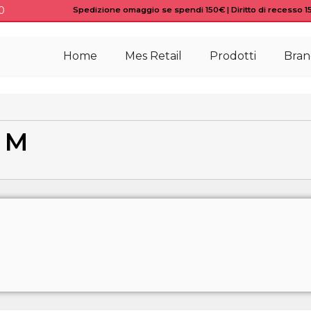
0
Spedizione omaggio se spendi 150€ | Diritto di recesso 15 
Home
Mes Retail
Prodotti
Bran
e M