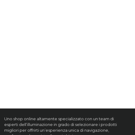
Uno shop online altamente specializzato con un team di
esperti dell’illuminazione in grado di selezionare i prodotti
migliori per offrirti un’esperienza unica di navigazione,