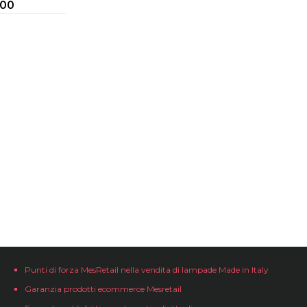
.00
Punti di forza MesRetail nella vendita di lampade Made in Italy
Garanzia prodotti ecommerce Mesretail