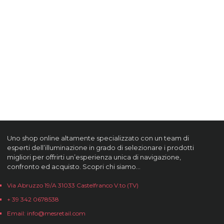
Uno shop online altamente specializzato con un team di
esperti dell’illuminazione in grado di selezionare i prodotti
migliori per offrirti un’esperienza unica di navigazione,
confronto ed acquisto. Scopri chi siamo…
Via Abruzzo 19/A 31033 Castelfranco V.to (TV)
+ 39 342 0678538
Email: info@mesretail.com