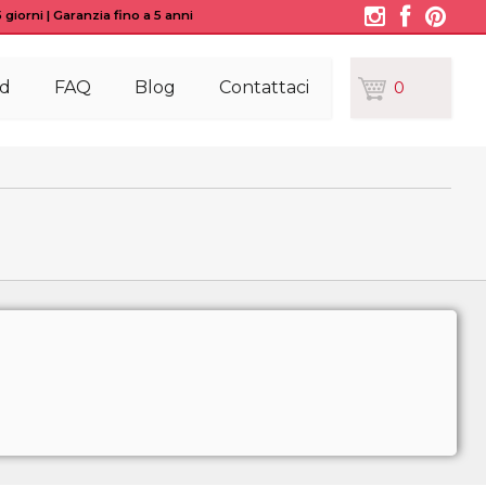
giorni | Garanzia fino a 5 anni
d
FAQ
Blog
Contattaci
0