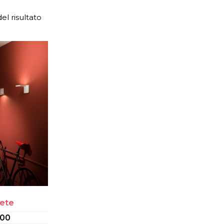
el risultato
ete
.00