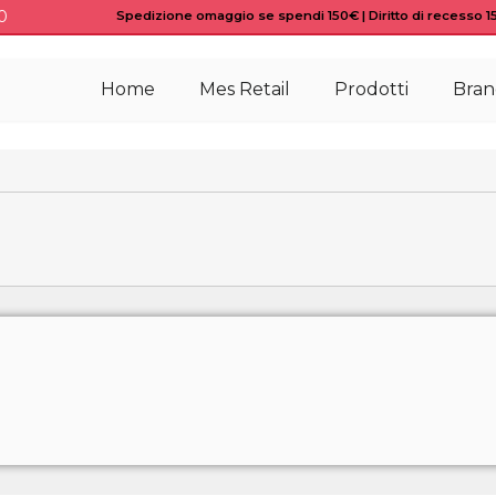
0
Spedizione omaggio se spendi 150€ | Diritto di recesso 15 
Home
Mes Retail
Prodotti
Bran