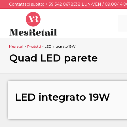
Contattaci subito: + 39 342 0678538 LUN-VEN / 09.00-14.0
Mesretail
>
Prodotti
>
LED integrato 19W
Quad LED parete
LED integrato 19W