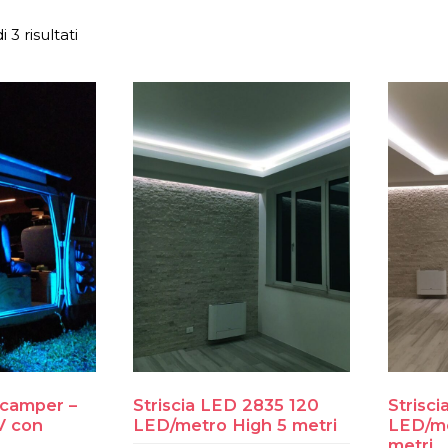
 3 risultati
 camper –
Striscia LED 2835 120
Strisc
V con
LED/metro High 5 metri
LED/m
metri