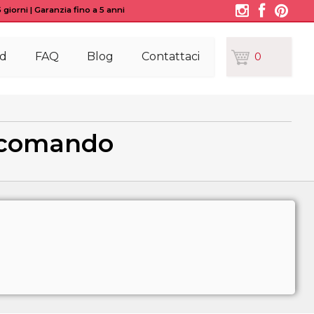
giorni | Garanzia fino a 5 anni
d
FAQ
Blog
Contattaci
0
lecomando