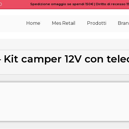
0
Spedizione omaggio se spendi 150€ | Diritto di recesso 15 
Home
Mes Retail
Prodotti
Bran
– Kit camper 12V con te