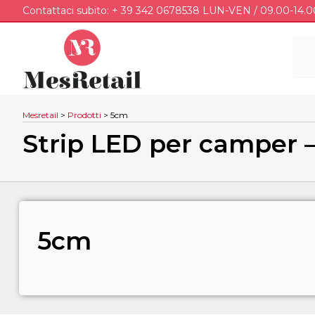
Contattaci subito: + 39 342 0678538 LUN-VEN / 09.00-14.0
Mesretail
>
Prodotti
>
5cm
Strip LED per camper 
5cm