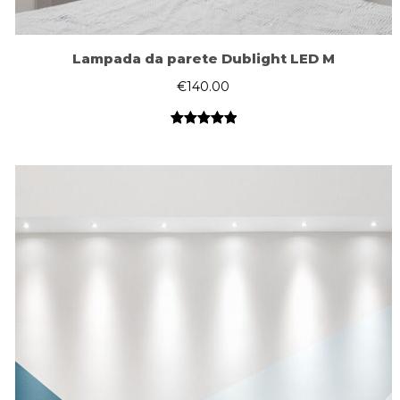
Lampada da parete Dublight LED M
€
140.00
Valutato
1
5.00
su 5
su base
di
recensioni