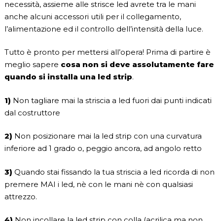
necessità, assieme alle strisce led avrete tra le mani
anche alcuni accessori utili per il collegamento,
l’alimentazione ed il controllo dell’intensità della luce.
Tutto è pronto per mettersi all’opera! Prima di partire è
meglio sapere
cosa non si deve assolutamente fare
quando si installa una led strip
.
1)
Non tagliare mai la striscia a led fuori dai punti indicati
dal costruttore
2)
Non posizionare mai la led strip con una curvatura
inferiore ad 1 grado o, peggio ancora, ad angolo retto
3)
Quando stai fissando la tua striscia a led ricorda di non
premere MAI i led, nè con le mani nè con qualsiasi
attrezzo.
4)
Non incollare la led strip con colla (acrilica ma non