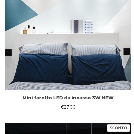
Mini faretto LED da incasso 3W NEW
€
27.00
PR
SCONTO
IN