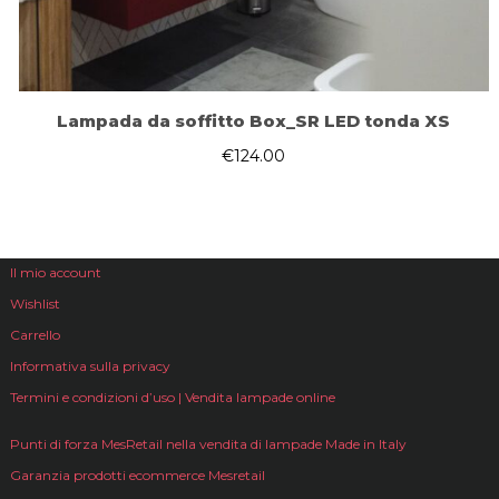
Lampada da soffitto Box_SR LED tonda XS
€
124.00
Il mio account
Wishlist
Carrello
Informativa sulla privacy
Termini e condizioni d’uso | Vendita lampade online
Punti di forza MesRetail nella vendita di lampade Made in Italy
Garanzia prodotti ecommerce Mesretail