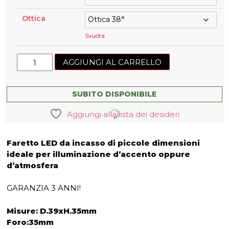
Ottica
Svuota
Mini
AGGIUNGI AL CARRELLO
faretto
LED
da
SUBITO DISPONIBILE
incasso
Aggiungi alla lista dei desideri
3W
NEW
quantità
Faretto LED da incasso di piccole dimensioni
ideale per illuminazione d’accento oppure
d’atmosfera
GARANZIA 3 ANNI!
Misure: D.39xH.35mm
Foro:35mm