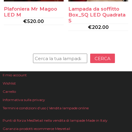
Plafoniera Mr Magoo
Lampada da soffitto
LED M
Box_SQ LED Quadrata
S
€
520.00
€
202.00
CERCA
Il mio account
Wishlist
Carrello
Informativa sulla privacy
Termini e condizioni d’uso | Vendita lampade online
Punti di forza MesRetail nella vendita di lampade Made in Italy
Garanzia prodotti ecommerce Mesretail