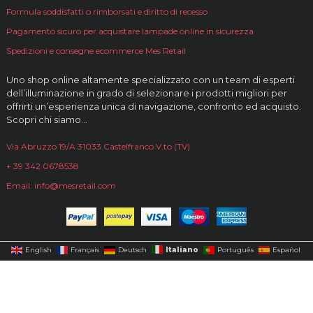
Formula soddisfatti o rimborsati e diritto di recesso
Pagamento sicuro per acquistare lampade online in sicurezza
Spedizioni e consegne ecommerce Mes Retail
Uno shop online altamente specializzato con un team di esperti
dell’illuminazione in grado di selezionare i prodotti migliori per
offrirti un’esperienza unica di navigazione, confronto ed acquisto.
Scopri chi siamo…
Via Abruzzo 19/A 31033 Castelfranco V.to (TV)
+ 39 342 0678538
Email: info@mesretail.com
Italiano
English
Français
Deutsch
Português
Español
© 2026 Mesretail è un brand di CREATIVALUCE | P.Iva
04987280262 | Sito realizzato da
Flaweb Web Agency