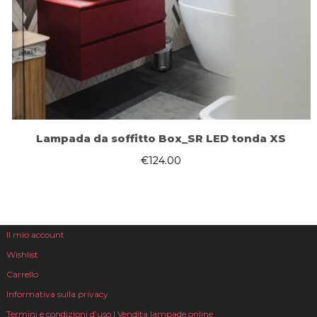
Lampada da soffitto Box_SR LED tonda XS
€
124.00
Il mio account
Wishlist
Carrello
Informativa sulla privacy
Termini e condizioni d’uso | Vendita lampade online