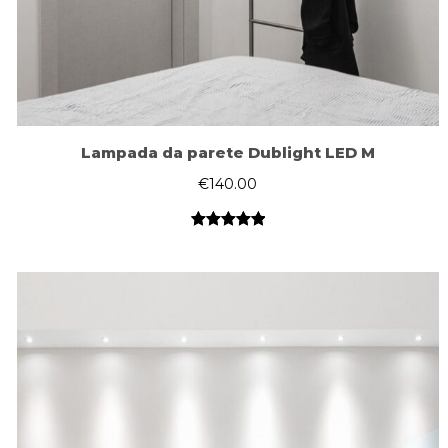
Lampada da parete Dublight LED M
€
140.00
Valutato
1
5.00
su 5
su base
di
recensioni