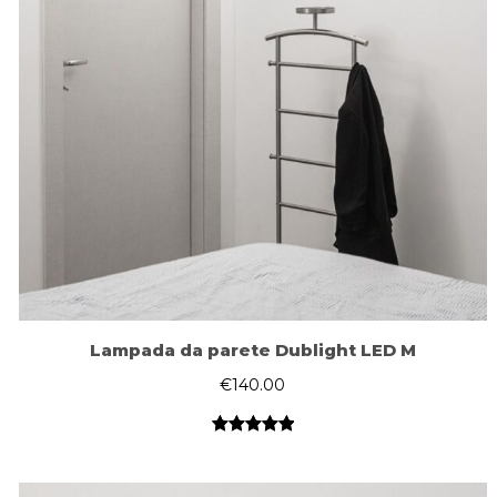
Lampada da parete Dublight LED M
€
140.00
Valutato
1
5.00
su 5
su base