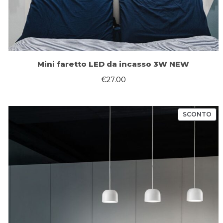
Mini faretto LED da incasso 3W NEW
€
27.00
PR
SCONTO
IN
OF