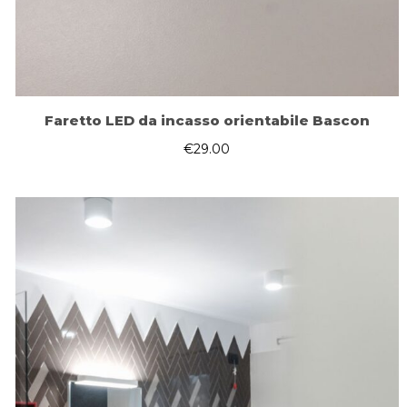
Faretto LED da incasso orientabile Bascon
€
29.00